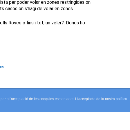
nista per poder volar en zones restringides on
sts casos on s’hagi de volar en zones
ls Royce o fins i tot, un veler?. Doncs ho
ies
 per a l'acceptació de les cooquies esmentades i l'acceptacio de la nostra
política