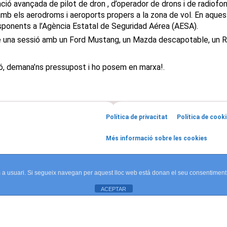
lació avançada de pilot de dron , d’operador de drons i de radiofo
 amb els aerodroms i aeroports propers a la zona de vol. En aque
sponents a l’Agència Estatal de Seguridad Aérea (AESA).
te una sessió amb un Ford Mustang, un Mazda descapotable, un Rol
sió, demana’ns pressupost i ho posem en marxa!.
Política de privacitat
Política de cook
Més informació sobre les cookies
om a usuari. Si segueix navegan per aquest lloc web está donan el seu consentiment
ACEPTAR