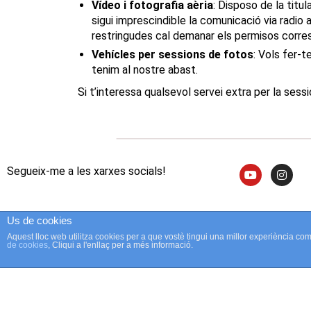
Vídeo i fotografia aèria
: Disposo de la titu
sigui imprescindible la comunicació via radio
restringudes cal demanar els permisos corre
Vehícles per sessions de fotos
: Vols fer-
tenim al nostre abast.
Si t’interessa qualsevol servei extra per la ses
Segueix-me a les xarxes socials!
Us de cookies
Aquest lloc web utilitza cookies per a que vostè tingui una millor experiència c
de cookies
, Cliqui a l'enllaç per a més informació.