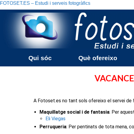
FOTOSET.ES – Estudi i serveis fotogràfics
Qui sóc
Què ofereixo
VACANCES
A Fotoset.es no tant sols ofereixo el servei de
Maquillatge social i de fantasia
: Per aques
Eli Viegas
Perruqueria
: Per pentinats de tota mena, co