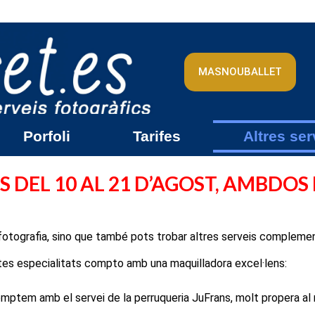
MASNOUBALLET
Porfoli
Tarifes
Altres ser
 DEL 10 AL 21 D’AGOST, AMBDOS
 fotografia, sino que també pots trobar altres serveis complemen
tes especialitats compto amb una maquilladora excel·lens:
mptem amb el servei de la perruqueria JuFrans, molt propera al 