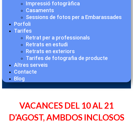
Impressió fotogràfica
Casaments
Sessions de fotos per a Embarassades
Porfoli
Tarifes
Retrat per a professionals
Retrats en estudi
Retrats en exteriors
Tarifes de fotografia de producte
Altres serveis
Contacte
Blog
VACANCES DEL 10 AL 21
D’AGOST, AMBDOS INCLOSOS