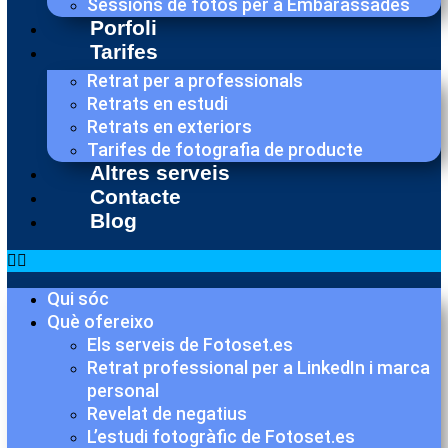
Sessions de fotos per a Embarassades
Porfoli
Tarifes
Retrat per a professionals
Retrats en estudi
Retrats en exteriors
Tarifes de fotografia de producte
Altres serveis
Contacte
Blog
Qui sóc
Què ofereixo
Els serveis de Fotoset.es
Retrat professional per a LinkedIn i marca
personal
Revelat de negatius
L’estudi fotogràfic de Fotoset.es