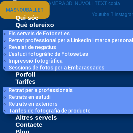
MASNOUBALLET
Youtube
Instagr
Qui sóc
Què ofereixo
Els serveis de Fotoset.es
Retrat professional per a LinkedIn i marca personal
Revelat de negatius
L’estudi fotogràfic de Fotoset.es
Impressió fotogràfica
Sessions de fotos per a Embarassades
Porfoli
Tarifes
Retrat per a professionals
Retrats en estudi
Retrats en exteriors
Tarifes de fotografia de producte
Altres serveis
Contacte
Blog