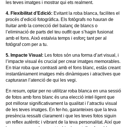
les teves imatges i mostrar qui ets realment.
4. Flexibilitat d’Edició:
Evitant la roba blanca, facilites el
procés d’edició fotogràfica. Els fotògrafs no hauran de
lluitar amb la correcció del balanç de blancs o
l’eliminació de parts del teu outfit que s’hagin fusionat
amb el fons. Això estalvia temps i esforç tant per al
fotògraf com per a tu.
5. Impacte Visual:
Les fotos són una forma d’art visual, i
l’impacte visual és crucial per crear imatges memorables.
En triar roba que contrasti amb el fons blanc, estàs creant
instantàniament imatges més dinàmiques i atractives que
capturaran l’atenció de qui les vegi.
En resum, optar per no utilitzar roba blanca en una sessió
de fotos amb fons blanc és una elecció intel·ligent que
pot millorar significativament la qualitat i l’atractiu visual
de les teves imatges. En fer-ho, garanteixes que la teva
presència ressalti clarament i que les teves fotos siguin
un reflex autèntic i vibrant de la teva personalitat. Així que