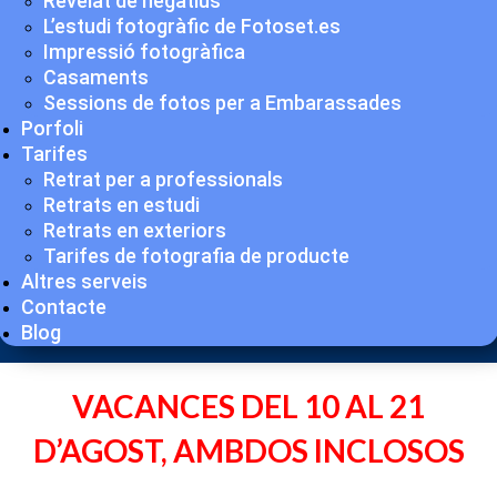
Revelat de negatius
L’estudi fotogràfic de Fotoset.es
Impressió fotogràfica
Casaments
Sessions de fotos per a Embarassades
Porfoli
Tarifes
Retrat per a professionals
Retrats en estudi
Retrats en exteriors
Tarifes de fotografia de producte
Altres serveis
Contacte
Blog
VACANCES DEL 10 AL 21
D’AGOST, AMBDOS INCLOSOS