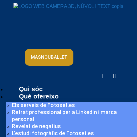
MASNOUBALLET
Qui sóc
Què ofereixo
Els serveis de Fotoset.es
Retrat professional per a LinkedIn i marca
personal
Revelat de negatius
L’estudi fotogràfic de Fotoset.es