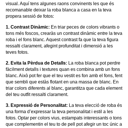
visual. Aquí tens algunes raons convinents les que és
recomanable deixar la roba blanca a casa en la teva
propera sessió de fotos:
1. Contrast Dinàmic:
En triar peces de colors vibrants o
tons més foscos, crearàs un contrast dinàmic entre la teva
roba i el fons blanc. Aquest contrast fa que la teva figura
ressalti clarament, afegint profunditat i dimensió a les
teves fotos.
2. Evita la Pèrdua de Detalls:
La roba blanca pot perdre
fàcilment detalls i textures quan es combina amb un fons
blanc. Això pot fer que el teu vestit es fon amb el fons, fent
que sembli que estàs flotant en una massa de blanc. En
triar colors diferents al blanc, garantitza que cada element
del teu outfit ressalti clarament.
3. Expressió de Personalitat:
La teva elecció de roba és
una forma d’expressar la teva personalitat i estil a les
fotos. Optar per colors vius, estampats interessants o tons
que complementin el teu to de pell pot afegir un toc únic a