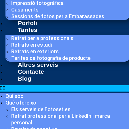
Impressió fotogràfica
Casaments
Sessions de fotos per a Embarassades
Porfoli
Tarifes
Retrat per a professionals
Retrats en estudi
Retrats en exteriors
Tarifes de fotografia de producte
Altres serveis
Contacte
Blog
Qui sóc
Què ofereixo
Els serveis de Fotoset.es
Retrat professional per a LinkedIn i marca
personal