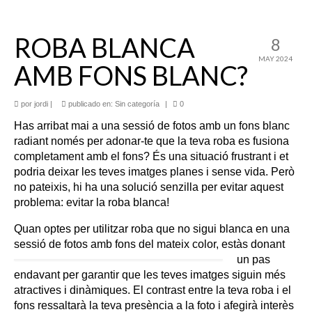
ROBA BLANCA
8
MAY 2024
AMB FONS BLANC?
por
jordi
|
publicado en:
Sin categoría
|
0
Has arribat mai a una sessió de fotos amb un fons blanc
radiant només per adonar-te que la teva roba es fusiona
completament amb el fons? És una situació frustrant i et
podria deixar les teves imatges planes i sense vida. Però
no pateixis, hi ha una solució senzilla per evitar aquest
problema: evitar la roba blanca!
Quan optes per utilitzar roba que no sigui blanca en una
sessió de fotos amb fons del mateix
color, estàs donant
un pas
endavant per garantir que les teves imatges siguin més
atractives i dinàmiques. El contrast entre la teva roba i el
fons ressaltarà la teva presència a la foto i afegirà interès