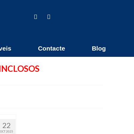
veis
Contacte
Blog
 INCLOSOS
22
OCT 2025