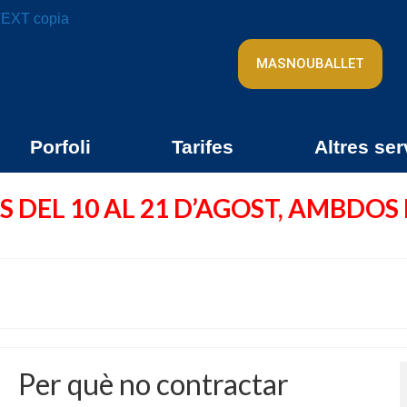
MASNOUBALLET
Porfoli
Tarifes
Altres ser
 DEL 10 AL 21 D’AGOST, AMBDOS
Per què no contractar