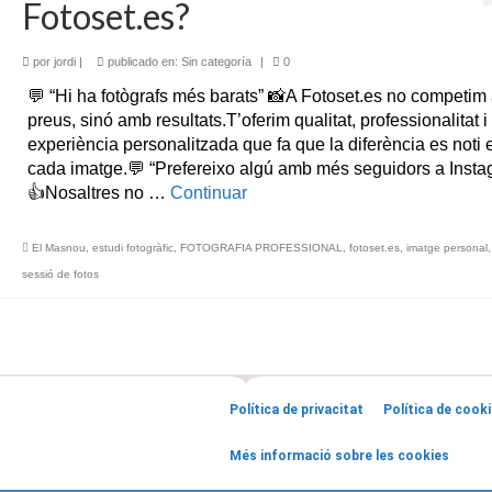
Fotoset.es?
por
jordi
|
publicado en:
Sin categoría
|
0
💬 “Hi ha fotògrafs més barats” 📸A Fotoset.es no competi
preus, sinó amb resultats.T’oferim qualitat, professionalitat i
experiència personalitzada que fa que la diferència es noti 
cada imatge.💬 “Prefereixo algú amb més seguidors a Insta
👍Nosaltres no …
Continuar
El Masnou
,
estudi fotogràfic
,
FOTOGRAFIA PROFESSIONAL
,
fotoset.es
,
imatge personal
sessió de fotos
Política de privacitat
Política de cook
Més informació sobre les cookies