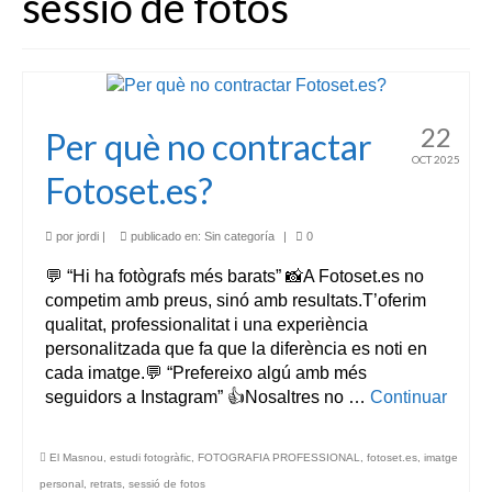
sessió de fotos
22
Per què no contractar
OCT 2025
Fotoset.es?
por
jordi
|
publicado en:
Sin categoría
|
0
💬 “Hi ha fotògrafs més barats” 📸A Fotoset.es no
competim amb preus, sinó amb resultats.T’oferim
qualitat, professionalitat i una experiència
personalitzada que fa que la diferència es noti en
cada imatge.💬 “Prefereixo algú amb més
seguidors a Instagram” 👍Nosaltres no …
Continuar
El Masnou
,
estudi fotogràfic
,
FOTOGRAFIA PROFESSIONAL
,
fotoset.es
,
imatge
personal
,
retrats
,
sessió de fotos