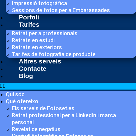
Impressió fotogràfica
Sessions de fotos per a Embarassades
Porfoli
Tarifes
Retrat per a professionals
Retrats en estudi
Retrats en exteriors
Tarifes de fotografia de producte
Altres serveis
Contacte
Blog
Qui sóc
Què ofereixo
Els serveis de Fotoset.es
Retrat professional per a LinkedIn i marca
personal
Revelat de negatius