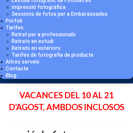
L’estudi fotogràfic de Fotoset.es
Impressió fotogràfica
Sessions de fotos per a Embarassades
Porfoli
Tarifes
Retrat per a professionals
Retrats en estudi
Retrats en exteriors
Tarifes de fotografia de producte
Altres serveis
Contacte
Blog
VACANCES DEL 10 AL 21
D’AGOST, AMBDOS INCLOSOS