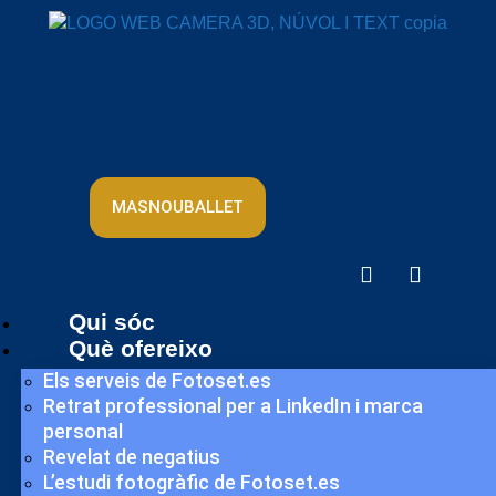
MASNOUBALLET
Qui sóc
Què ofereixo
Els serveis de Fotoset.es
Retrat professional per a LinkedIn i marca
personal
Revelat de negatius
L’estudi fotogràfic de Fotoset.es