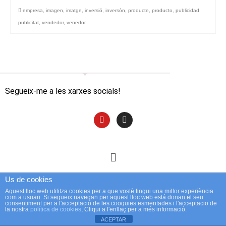
empresa
,
imagen
,
imatge
,
inversió
,
inversón
,
producte
,
producto
,
publicidad
,
publicitat
,
vendedor
,
venedor
Segueix-me a les xarxes socials!
Us de cookies
Aquest lloc web utilitza cookies per a que vostè tingui una millor experiència
com a usuari. Si segueix navegan per aquest lloc web está donan el seu
consentiment per a l'acceptació de les cooquies esmentades i l'acceptacio de
la nostra
política de cookies
, Cliqui a l'enllaç per a més informació.
ACEPTAR