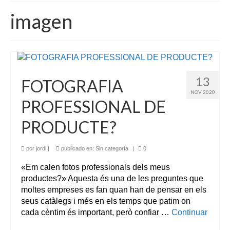
imagen
13
FOTOGRAFIA
NOV 2020
PROFESSIONAL DE
PRODUCTE?
por
jordi
|
publicado en:
Sin categoría
|
0
«Em calen fotos professionals dels meus
productes?» Aquesta és una de les preguntes que
moltes empreses es fan quan han de pensar en els
seus catàlegs i més en els temps que patim on
cada cèntim és important, però confiar …
Continuar