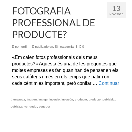
13
FOTOGRAFIA
NOV 2020
PROFESSIONAL DE
PRODUCTE?
por
jordi
|
publicado en:
Sin categoría
|
0
«Em calen fotos professionals dels meus
productes?» Aquesta és una de les preguntes que
moltes empreses es fan quan han de pensar en els
seus catàlegs i més en els temps que patim on
cada cèntim és important, però confiar …
Continuar
empresa
,
imagen
,
imatge
,
inversió
,
inversón
,
producte
,
producto
,
publicidad
,
publicitat
,
vendedor
,
venedor