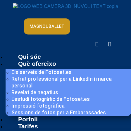
MASNOUBALLET
Qui sóc
Què ofereixo
Els serveis de Fotoset.es
Retrat professional per a LinkedIn i marca
personal
Revelat de negatius
L’estudi fotogràfic de Fotoset.es
Impressió fotogràfica
Sessions de fotos per a Embarassades
Porfoli
Tarifes