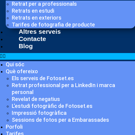
Retrat per a professionals
Retrats en estudi
Retrats en exteriors
Tarifes de fotografia de producte
Altres serveis
Contacte
Blog
Qui sóc
Què ofereixo
Els serveis de Fotoset.es
Retrat professional per a LinkedIn i marca
personal
Revelat de negatius
L’estudi fotogràfic de Fotoset.es
Impressió fotogràfica
Sessions de fotos per a Embarassades
Porfoli
Tarifes